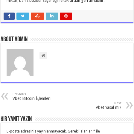
miktar, bahis bozdur seçeneği ile tekrardan geri alınabilir.
About Admin
Previous
Vbet Bitcoin İşlemleri
Next
Vbet Yasal mı?
Bir yanıt yazın
E-posta adresiniz yayınlanmayacak.
Gerekli alanlar
*
ile