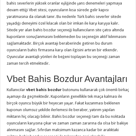
bahis severlerin yüksek oranlar eşliğinde şans denemeleri yapmaya
devam ettiği Vbet sitesi, oyuncuların kısa sürede gelir kapısı
yaratmasına da olanak tanır. Bu nedenle Türk bahis severler sitede
yaşadığı deneyimi özel kılacak olan bir imkan ile karşı karşıya kalır.
Sitede yer alan bahis bozdur seçeneği kullanıcıların site çatısı altında
kuponların sonuçlanmasını beklemeden bu seçeneğin aktif kılınmasını
sağlamaktadır. Birçok avantajı beraberinde getiren bu durum
oyuncuların bahis firmasına karşı olan ilgisini artıran bir etkendir.
Oyuncular avantajlı yönleri ile beğeni toplayan bu seçeneği zaman
zaman tercih etmektedir.
Vbet Bahis Bozdur Avantajları
Kullanıcılar
vbet bahis bozdur
butonunu kullanarak çok önemli birkaç
aşamayı da geçmektedir. Kuponların genellikle tek maça kalması ile
birçok oyuncu büyük bir heyecan yaşar. Fakat kazanması beklenen
kuponun olumsuz şekilde ilerlemesi ile beraber, yatırım yapılan
miktarın hiç olacağı bilinir. Bahis bozdur seçeneği tam da bu noktada
oyuncuların karşısına çıkar ve zaman zaman zararına da olsa bir bakiye
alınmasını sağlar. Sıfırdan maksimum kazanca kadar bir aralıktaki