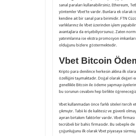
sanal paraları kullanabilirsiniz. Ethereum, Te
yöntemler Vbet’te vardır. Bunlara ek olarak is
kendine ait bir sanal para birimidir. FTN Cü
varlıklarınız ile Vbet üzerinden işlem yapabili
avantajlara da erişebiliyorsunuz. Zaten norm
yatırımlarına ise ekstra promosyon imkanları
olduğunu bizlere göstermektedir.
Vbet Bitcoin Öde
Kripto para denilince herkesin aklına ilk olar
özelliğini taşımaktadır. Doğal olarak değeri e
genellikle Bitcoin ile ödeme yapmayı üyeleri
bu sorunun cevabını hep birlikte öğreneceğiz
Vbet kullanmadan önce farklı siteleri tercih etm
çıkmıştır. Tabii ki de kalitesiz ve güvenli olma
ayıran birtakım faktörler vardır. Vbet firması
tecrübeli bir bahis firmasıdır. Bu sebeple de
çoğunluğunu ilk olarak Vbet piyasaya sürmüştü