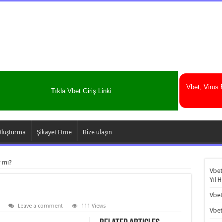
Vbet, Virus 
Tıkla Vbet Giriş Linki
Oluşturma
Şikayet Etme
Bize ulaşın
r mı?
Vbet
Yıl 
Vbet
Leave a comment
111 Views
Vbet