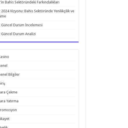
’in Bahis Sektöründeki Farkındalıkları
 2024 Vizyonu: Bahis Sektöründe Yenilikçilik ve
üme
 Güncel Durum İncelemesi
 Güncel Durum Analizi
asino
enel
enel Bilgiler
iriş
Para Çekme
ara Yatırma
Promosyon
ikayet
yelik