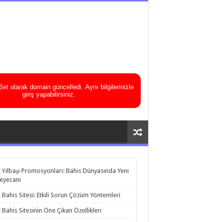
Bet olarak domain güncelledi. Aynı bilgilerinizle
giriş yapabilirsiniz.
 Yılbaşı Promosyonları: Bahis Dünyasında Yeni
Heyecanı
 Bahis Sitesi: Etkili Sorun Çözüm Yöntemleri
 Bahis Sitesinin Öne Çıkan Özellikleri