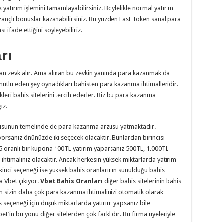
 yatırım işlemini tamamlayabilirsiniz. Böylelikle normal yatırım
zançlı bonuslar kazanabilirsiniz. Bu yüzden Fast Token sanal para
ı ifade ettiğini söyleyebiliriz.
rı
an zevk alır. Ama alınan bu zevkin yanında para kazanmak da
mutlu eden şey oynadıkları bahisten para kazanma ihtimalleridir.
eri bahis sitelerini tercih ederler. Biz bu para kazanma
ız.
sunun temelinde de para kazanma arzusu yatmaktadır.
orsanız önünüzde iki seçecek olacaktır. Bunlardan birincisi
5 oranlı bir kupona 100TL yatırım yaparsanız 500TL, 1.000TL
htimaliniz olacaktır. Ancak herkesin yüksek miktarlarda yatırım
inci seçeneği ise yüksek bahis oranlarının sunulduğu bahis
za Vbet çıkıyor.
Vbet Bahis Oranları
diğer bahis sitelerinin bahis
 sizin daha çok para kazanma ihtimalinizi otomatik olarak
s seçeneği için düşük miktarlarda yatırım yapsanız bile
t’in bu yönü diğer sitelerden çok farklıdır. Bu firma üyeleriyle