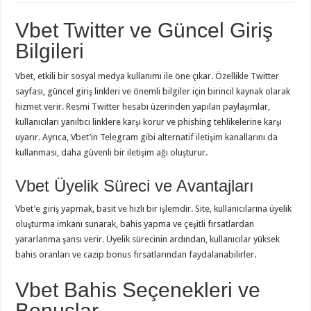
Vbet Twitter ve Güncel Giriş
Bilgileri
Vbet, etkili bir sosyal medya kullanımı ile öne çıkar. Özellikle Twitter
sayfası, güncel giriş linkleri ve önemli bilgiler için birincil kaynak olarak
hizmet verir. Resmi Twitter hesabı üzerinden yapılan paylaşımlar,
kullanıcıları yanıltıcı linklere karşı korur ve phishing tehlikelerine karşı
uyarır. Ayrıca, Vbet’in Telegram gibi alternatif iletişim kanallarını da
kullanması, daha güvenli bir iletişim ağı oluşturur.
Vbet Üyelik Süreci ve Avantajları
Vbet’e giriş yapmak, basit ve hızlı bir işlemdir. Site, kullanıcılarına üyelik
oluşturma imkanı sunarak, bahis yapma ve çeşitli fırsatlardan
yararlanma şansı verir. Üyelik sürecinin ardından, kullanıcılar yüksek
bahis oranları ve cazip bonus fırsatlarından faydalanabilirler.
Vbet Bahis Seçenekleri ve
Bonuslar