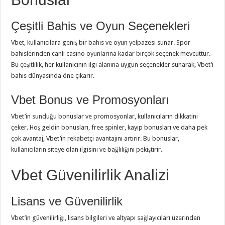
Çeşitli Bahis ve Oyun Seçenekleri
Vbet, kullanıcılara geniş bir bahis ve oyun yelpazesi sunar. Spor
bahislerinden canlı casino oyunlarına kadar birçok seçenek mevcuttur.
Bu çeşitlilik, her kullanıcının ilgi alanına uygun seçenekler sunarak, Vbet’i
bahis dünyasında öne çıkarır.
Vbet Bonus ve Promosyonları
Vbet’in sunduğu bonuslar ve promosyonlar, kullanıcıların dikkatini
çeker. Hoş geldin bonusları, free spinler, kayıp bonusları ve daha pek
çok avantaj, Vbet’in rekabetçi avantajını artırır. Bu bonuslar,
kullanıcıların siteye olan ilgisini ve bağlılığını pekiştirir.
Vbet Güvenilirlik Analizi
Lisans ve Güvenilirlik
Vbet’in güvenilirliği, lisans bilgileri ve altyapı sağlayıcıları üzerinden