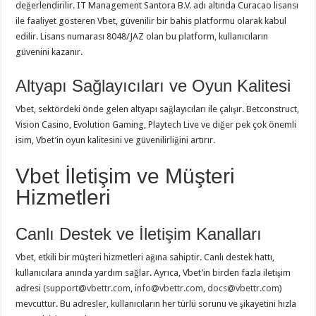
değerlendirilir. IT Management Santora B.V. adı altında Curacao lisansı
ile faaliyet gösteren Vbet, güvenilir bir bahis platformu olarak kabul
edilir. Lisans numarası 8048/JAZ olan bu platform, kullanıcıların
güvenini kazanır.
Altyapı Sağlayıcıları ve Oyun Kalitesi
Vbet, sektördeki önde gelen altyapı sağlayıcıları ile çalışır. Betconstruct,
Vision Casino, Evolution Gaming, Playtech Live ve diğer pek çok önemli
isim, Vbet’in oyun kalitesini ve güvenilirliğini artırır.
Vbet İletişim ve Müşteri
Hizmetleri
Canlı Destek ve İletişim Kanalları
Vbet, etkili bir müşteri hizmetleri ağına sahiptir. Canlı destek hattı,
kullanıcılara anında yardım sağlar. Ayrıca, Vbet’in birden fazla iletişim
adresi (
support@vbettr.com
,
info@vbettr.com
,
docs@vbettr.com
)
mevcuttur. Bu adresler, kullanıcıların her türlü sorunu ve şikayetini hızla