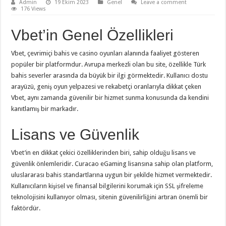
Admin
19 Ekim 2023
Genel
Leave a comment
176 Views
Vbet’in Genel Özellikleri
Vbet, çevrimiçi bahis ve casino oyunları alanında faaliyet gösteren
popüler bir platformdur. Avrupa merkezli olan bu site, özellikle Türk
bahis severler arasında da büyük bir ilgi görmektedir. Kullanıcı dostu
arayüzü, geniş oyun yelpazesi ve rekabetçi oranlarıyla dikkat çeken
Vbet, aynı zamanda güvenilir bir hizmet sunma konusunda da kendini
kanıtlamış bir markadır.
Lisans ve Güvenlik
Vbet’in en dikkat çekici özelliklerinden biri, sahip olduğu lisans ve
güvenlik önlemleridir. Curacao eGaming lisansına sahip olan platform,
uluslararası bahis standartlarına uygun bir şekilde hizmet vermektedir.
Kullanıcıların kişisel ve finansal bilgilerini korumak için SSL şifreleme
teknolojisini kullanıyor olması, sitenin güvenilirliğini artıran önemli bir
faktördür.