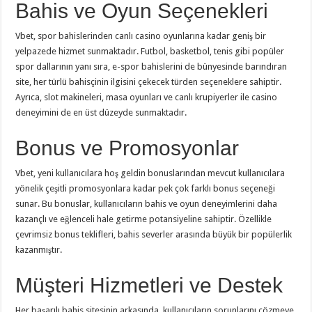
Bahis ve Oyun Seçenekleri
Vbet, spor bahislerinden canlı casino oyunlarına kadar geniş bir
yelpazede hizmet sunmaktadır. Futbol, basketbol, tenis gibi popüler
spor dallarının yanı sıra, e-spor bahislerini de bünyesinde barındıran
site, her türlü bahisçinin ilgisini çekecek türden seçeneklere sahiptir.
Ayrıca, slot makineleri, masa oyunları ve canlı krupiyerler ile casino
deneyimini de en üst düzeyde sunmaktadır.
Bonus ve Promosyonlar
Vbet, yeni kullanıcılara hoş geldin bonuslarından mevcut kullanıcılara
yönelik çeşitli promosyonlara kadar pek çok farklı bonus seçeneği
sunar. Bu bonuslar, kullanıcıların bahis ve oyun deneyimlerini daha
kazançlı ve eğlenceli hale getirme potansiyeline sahiptir. Özellikle
çevrimsiz bonus teklifleri, bahis severler arasında büyük bir popülerlik
kazanmıştır.
Müşteri Hizmetleri ve Destek
Her başarılı bahis sitesinin arkasında, kullanıcıların sorunlarını çözmeye