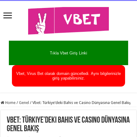
Tıkla Vbet Giriş Linki
Vbet, Virus Bet olarak domain güncelledi. Aynı bilgilerinizle
giriş yapabilirsiniz.
Home
/
Genel
/
Vbet: Türkiye’deki Bahis ve Casino Dünyasına Genel Bakış
Vbet: Türkiye’deki Bahis ve Casino Dünyasına
Genel Bakış