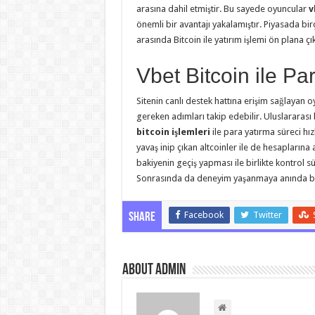
arasına dahil etmiştir. Bu sayede oyuncular
v
önemli bir avantajı yakalamıştır. Piyasada birç
arasında Bitcoin ile yatırım işlemi ön plana çı
Vbet Bitcoin ile Par
Sitenin canlı destek hattına erişim sağlayan o
gereken adımları takip edebilir. Uluslararası 
bitcoin işlemleri
ile para yatırma süreci h
yavaş inip çıkan altcoinler ile de hesapların
bakiyenin geçiş yapması ile birlikte kontrol 
Sonrasında da deneyim yaşanmaya anında ba
Facebook
Twitter
Share
About Admin