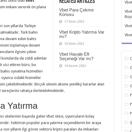
Related Articles
ahis sitesi olan
vbet
Vbet
ekim imkanı vererek ön plana
Vbet Para Çekme
Vbet
Konusu
Büy
17 Ekim 2023
i son yıllarda Türkiye
Vbet
Vbet Kripto Yatırma Var
 kalmaktadır. Türk bahis
Vbet
mı?
oluna devam eden bahis
10 Ekim 2023
ğenisini toplamaya devam
ncuların ilgisini çeken
Vbet Havale Eft
l konularda da ciddi adımlar
Seçeneği Var mı?
C
k söz ettiren büro, bu
14 Kasım 2022
G
i bahis oynatma hizmetleri
G
an oyuncu odaklı hizmetler
ini çekebilmektedir. Birçok sitenin aksine yenilikçi kararlar alan
G
l süreçlerini rahatça ilerletebilmektedir.
ra Yatırma
P
is sitelerinin başında gelen Vbet sitesi, oyuncuların kolay
Ş
iridir. Sektörün popüler para yatırma seçeneklerini bir araya
 son yılların ilgi gören sektörü kripto paraları da imkanları
Ü