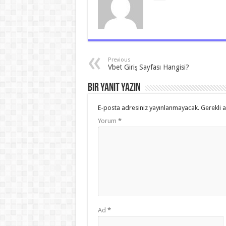
Previous
Vbet Giriş Sayfası Hangisi?
Bir yanıt yazın
E-posta adresiniz yayınlanmayacak.
Gerekli 
Yorum
*
Ad
*