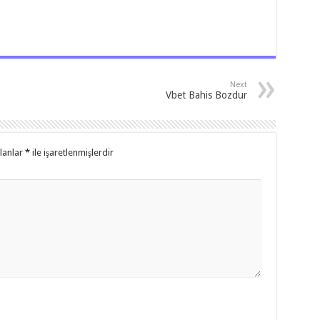
Next
Vbet Bahis Bozdur
alanlar
*
ile işaretlenmişlerdir