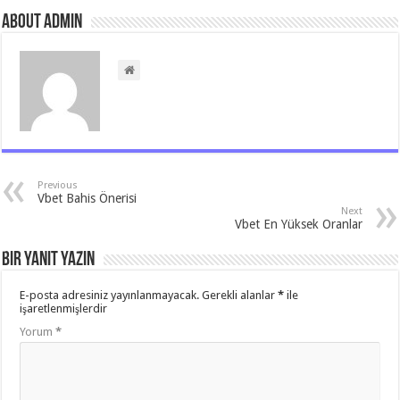
About Admin
Previous
Vbet Bahis Önerisi
Next
Vbet En Yüksek Oranlar
Bir yanıt yazın
E-posta adresiniz yayınlanmayacak.
Gerekli alanlar
*
ile
işaretlenmişlerdir
Yorum
*