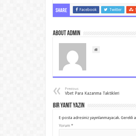
Facebook
Twitter
Share
About Admin
Previous
Vbet Para Kazanma Taktikleri
Bir yanıt yazın
E-posta adresiniz yayınlanmayacak.
Gerekli 
Yorum
*