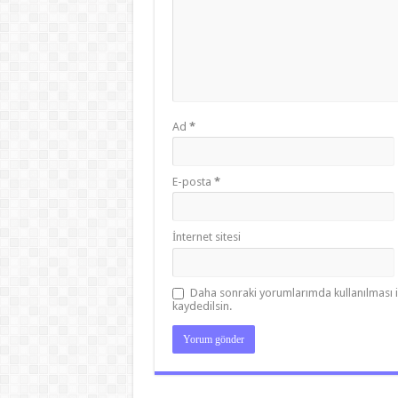
Ad
*
E-posta
*
İnternet sitesi
Daha sonraki yorumlarımda kullanılması i
kaydedilsin.