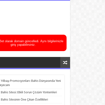
Bet olarak domain güncelledi. Aynı bilgilerinizle
giriş yapabilirsiniz.
 Yılbaşı Promosyonları: Bahis Dünyasında Yeni
Heyecanı
 Bahis Sitesi: Etkili Sorun Çözüm Yöntemleri
 Bahis Sitesinin Öne Çıkan Özellikleri