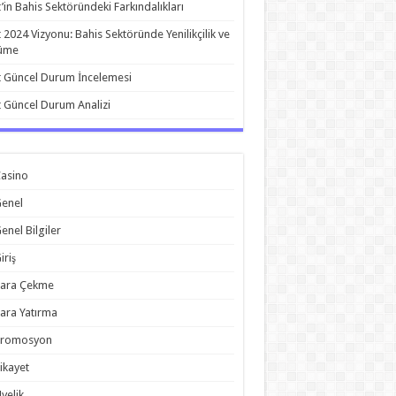
’in Bahis Sektöründeki Farkındalıkları
 2024 Vizyonu: Bahis Sektöründe Yenilikçilik ve
üme
 Güncel Durum İncelemesi
 Güncel Durum Analizi
asino
enel
enel Bilgiler
iriş
Para Çekme
ara Yatırma
Promosyon
ikayet
yelik