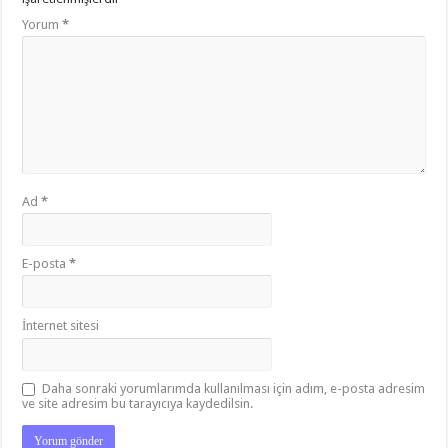
Yorum
*
Ad
*
E-posta
*
İnternet sitesi
Daha sonraki yorumlarımda kullanılması için adım, e-posta adresim
ve site adresim bu tarayıcıya kaydedilsin.