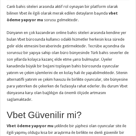
Canlı bahis siteleri arasında aktif rol oynayan bir platform olarak
bilinen Vbet ile ilgili olarak merak edilen detayların başında
vbet
ödeme yapıyor mu
sorusu gelmektedir.
Dünyanın en çok kazandıran online bahis siteleri arasında kendine yer
bulan Vbet bürosunda kullanıcı odaklı hizmetler herkesin kısa sürede
gelir elde etmesini beraberinde getirmektedir. Tecrübe açısındna da
sorunsuz bir yapıya sahip olan büro bünyesinde Türk bahis severler de
son yıllarda kolayca kazanç elde etme şansı bulmuştur. Üyeler
kanadında büyük bir beğeni toplayan bahis bürosunda oyuncular
yatırım ve çekim işlemlerini de en kolay hali ile yapabilmektedir. Sitenin
alternatifli yatırım ve çekim havuzu ile birlikte oyuncular, site bünyesine
para yatırırken de çekerken de fazlasıyla rahat ederler. Bu durum Vbet
dünyasına karşı olan bağlılığın da önemli ölçüde artmasını
sağlamaktadır.
Vbet Güvenilir mi?
Vbet ödeme yapıyor mu
şeklinde bir şüphesi olan oyuncular site ile
ilgili yapmış olduğu kısa bir araştırma ile birlikte ne denli güvenilir bir