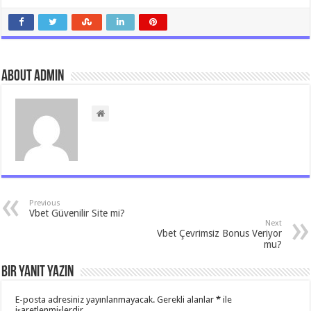
About Admin
Previous
Vbet Güvenilir Site mi?
Next
Vbet Çevrimsiz Bonus Veriyor
mu?
Bir yanıt yazın
E-posta adresiniz yayınlanmayacak.
Gerekli alanlar
*
ile
işaretlenmişlerdir