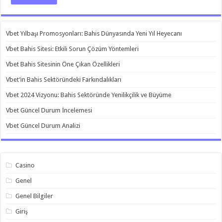
Vbet Yılbaşı Promosyonları: Bahis Dünyasında Yeni Yıl Heyecanı
Vbet Bahis Sitesi: Etkili Sorun Çözüm Yöntemleri
Vbet Bahis Sitesinin Öne Çıkan Özellikleri
Vbet’in Bahis Sektöründeki Farkındalıkları
Vbet 2024 Vizyonu: Bahis Sektöründe Yenilikçilik ve Büyüme
Vbet Güncel Durum İncelemesi
Vbet Güncel Durum Analizi
Casino
Genel
Genel Bilgiler
Giriş