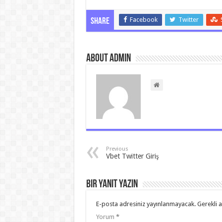
Facebook
Twitter
Share
About Admin
Previous
Vbet Twitter Giriş
Bir yanıt yazın
E-posta adresiniz yayınlanmayacak.
Gerekli 
Yorum
*