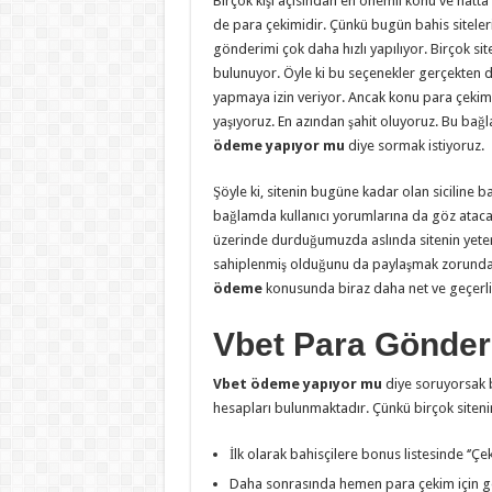
Birçok kişi açısından en önemli konu ve hatt
de para çekimidir. Çünkü bugün bahis siteleri
gönderimi çok daha hızlı yapılıyor. Birçok site
bulunuyor. Öyle ki bu seçenekler gerçekten de
yapmaya izin veriyor. Ancak konu para çekimi
yaşıyoruz. En azından şahit oluyoruz. Bu b
ödeme yapıyor mu
diye sormak istiyoruz.
Şöyle ki, sitenin bugüne kadar olan siciline ba
bağlamda kullanıcı yorumlarına da göz ataca
üzerinde durduğumuzda aslında sitenin yeteri
sahiplenmiş olduğunu da paylaşmak zorundayı
ödeme
konusunda biraz daha net ve geçerli
Vbet Para Gönder
Vbet ödeme yapıyor mu
diye soruyorsak 
hesapları bulunmaktadır. Çünkü birçok siteni
İlk olarak bahisçilere bonus listesinde ‘’Çe
Daha sonrasında hemen para çekim için geçe