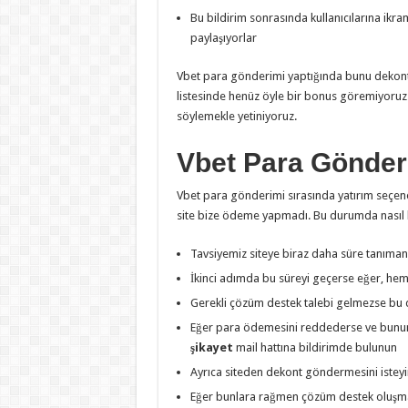
Bu bildirim sonrasında kullanıcılarına ikram
paylaşıyorlar
Vbet para gönderimi yaptığında bunu dekont
listesinde henüz öyle bir bonus göremiyoruz.
söylemekle yetiniyoruz.
Vbet Para Gönde
Vbet para gönderimi sırasında yatırım seçene
site bize ödeme yapmadı. Bu durumda nasıl b
Tavsiyemiz siteye biraz daha süre tanımanı
İkinci adımda bu süreyi geçerse eğer, hem
Gerekli çözüm destek talebi gelmezse b
Eğer para ödemesini reddederse ve bunun 
şikayet
mail hattına bildirimde bulunun
Ayrıca siteden dekont göndermesini isteyi
Eğer bunlara rağmen çözüm destek oluşmaz