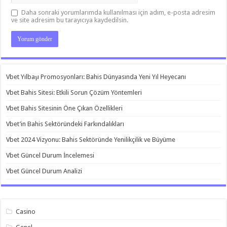
Daha sonraki yorumlarımda kullanılması için adım, e-posta adresim
ve site adresim bu tarayıcıya kaydedilsin.
Vbet Yılbaşı Promosyonları: Bahis Dünyasında Yeni Yıl Heyecanı
Vbet Bahis Sitesi: Etkili Sorun Çözüm Yöntemleri
Vbet Bahis Sitesinin Öne Çıkan Özellikleri
Vbet’in Bahis Sektöründeki Farkındalıkları
Vbet 2024 Vizyonu: Bahis Sektöründe Yenilikçilik ve Büyüme
Vbet Güncel Durum İncelemesi
Vbet Güncel Durum Analizi
Casino