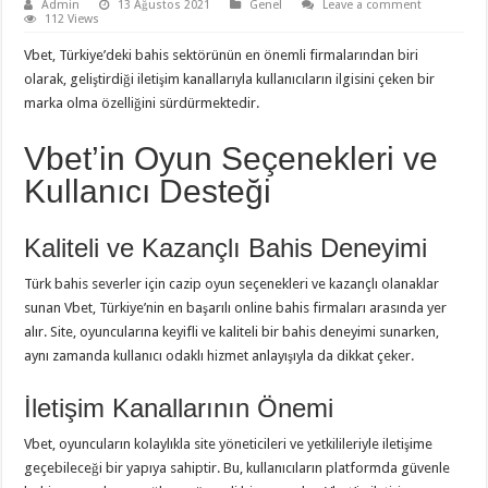
Admin
13 Ağustos 2021
Genel
Leave a comment
112 Views
Vbet, Türkiye’deki bahis sektörünün en önemli firmalarından biri
olarak, geliştirdiği iletişim kanallarıyla kullanıcıların ilgisini çeken bir
marka olma özelliğini sürdürmektedir.
Vbet’in Oyun Seçenekleri ve
Kullanıcı Desteği
Kaliteli ve Kazançlı Bahis Deneyimi
Türk bahis severler için cazip oyun seçenekleri ve kazançlı olanaklar
sunan Vbet, Türkiye’nin en başarılı online bahis firmaları arasında yer
alır. Site, oyuncularına keyifli ve kaliteli bir bahis deneyimi sunarken,
aynı zamanda kullanıcı odaklı hizmet anlayışıyla da dikkat çeker.
İletişim Kanallarının Önemi
Vbet, oyuncuların kolaylıkla site yöneticileri ve yetkilileriyle iletişime
geçebileceği bir yapıya sahiptir. Bu, kullanıcıların platformda güvenle