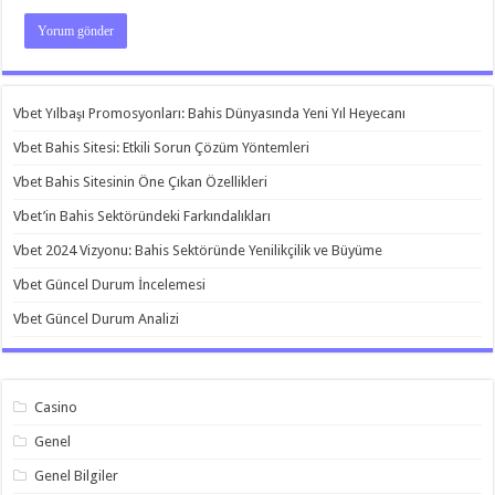
Vbet Yılbaşı Promosyonları: Bahis Dünyasında Yeni Yıl Heyecanı
Vbet Bahis Sitesi: Etkili Sorun Çözüm Yöntemleri
Vbet Bahis Sitesinin Öne Çıkan Özellikleri
Vbet’in Bahis Sektöründeki Farkındalıkları
Vbet 2024 Vizyonu: Bahis Sektöründe Yenilikçilik ve Büyüme
Vbet Güncel Durum İncelemesi
Vbet Güncel Durum Analizi
Casino
Genel
Genel Bilgiler