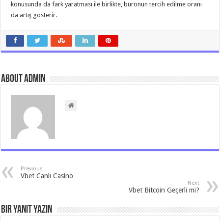
konusunda da fark yaratması ile birlikte, büronun tercih edilme oranı
da artış gösterir.
About Admin
Previous
Vbet Canlı Casino
Next
Vbet Bitcoin Geçerli mi?
Bir yanıt yazın