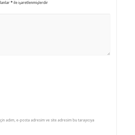
alanlar
*
ile işaretlenmişlerdir
çin adım, e-posta adresim ve site adresim bu tarayıcıya