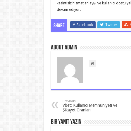
kesintisiz hizmet anlayışı ve kullanıcı dostu y
devam ediyor.
Facebook
Twitter
Share
About Admin
Previous
Vbet: Kullanıcı Memnuniyeti ve
Şikayet Oranları
Bir yanıt yazın