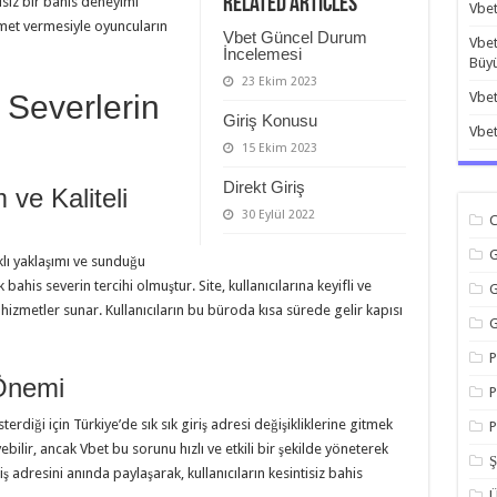
Related Articles
tisiz bir bahis deneyimi
Vbet
zmet vermesiyle oyuncuların
Vbet Güncel Durum
Vbet
İncelemesi
Büy
23 Ekim 2023
 Severlerin
Vbet
Giriş Konusu
Vbet
15 Ekim 2023
Direkt Giriş
ve Kaliteli
30 Eylül 2022
C
G
lı yaklaşımı ve sunduğu
 bahis severin tercihi olmuştur. Site, kullanıcılarına keyifli ve
G
 hizmetler sunar. Kullanıcıların bu büroda kısa sürede gelir kapısı
G
 Önemi
P
terdiği için Türkiye’de sık sık giriş adresi değişikliklerine gitmek
ebilir, ancak Vbet bu sorunu hızlı ve etkili bir şekilde yöneterek
Ş
ş adresini anında paylaşarak, kullanıcıların kesintisiz bahis
Ü