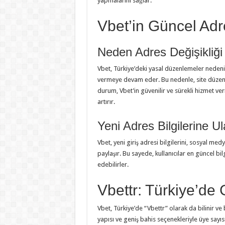
yapmalarını sağlar.
Vbet’in Güncel Adre
Neden Adres Değişikliği
Vbet, Türkiye’deki yasal düzenlemeler nedeni
vermeye devam eder. Bu nedenle, site düzenli
durum, Vbet’in güvenilir ve sürekli hizmet ver
artırır.
Yeni Adres Bilgilerine Ul
Vbet, yeni giriş adresi bilgilerini, sosyal med
paylaşır. Bu sayede, kullanıcılar en güncel bi
edebilirler.
Vbettr: Türkiye’de 
Vbet, Türkiye’de “Vbettr” olarak da bilinir ve 
yapısı ve geniş bahis seçenekleriyle üye sayı