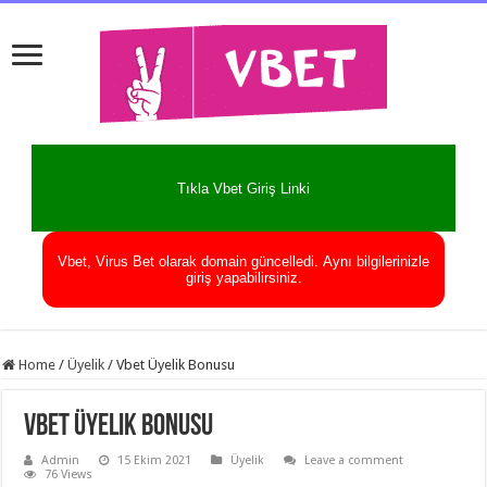
Tıkla Vbet Giriş Linki
Vbet, Virus Bet olarak domain güncelledi. Aynı bilgilerinizle
giriş yapabilirsiniz.
Home
/
Üyelik
/
Vbet Üyelik Bonusu
Vbet Üyelik Bonusu
Admin
15 Ekim 2021
Üyelik
Leave a comment
76 Views