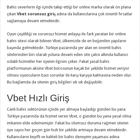
Bahis severlerin ilgi içinde takip ettiği bir online marka olarak ön plana
çıkan
Vbet sorunsuz giriş
adına da kullanıcılarına çok önemli fırsatlar
sağlamaya devam etmektedir.
Oyun çeşitliliği ve sorunsuz hizmet anlayışı ile fark yaratan bir online
bahis sitesi olarak bilinen Vbet, ülkemizde de en beğenilen yapıların
başında gelmektedir. Türkiye pazarında yer alan en önemli bahis
sitelerinden biri olarak yoluna devam eden site çatısı altında kullanıcı
odaklı hizmetler her üyenin ilgisini çeker. Fakat yasal bahis
platformunun aksine Vbet bürosunun kaçak bir şekilde hizmet veriyor
olması oyuncuların bazı sorunlar ile karşı karşıya kalmasına neden olur.
Bu bağlamda da sitenin giriş bilgileri sık sık değişebilir.
Vbet Hızlı Giriş
Canlı bahis sektörünün içinde yer almaya başladığı günden bu yana
Türkiye pazarında da hizmet veren Vbet, o günden bu yana yasal olma
imkanını elde edememiştir. Fakat bu olumsuz duruma rağmen sitenin
üye sayısı her geçen gün hızlı bir şekilde artmaya devam etmektedir.
Kullanıcıların keyifli ve kaliteli bir bahis deneyimi yaşaması adına