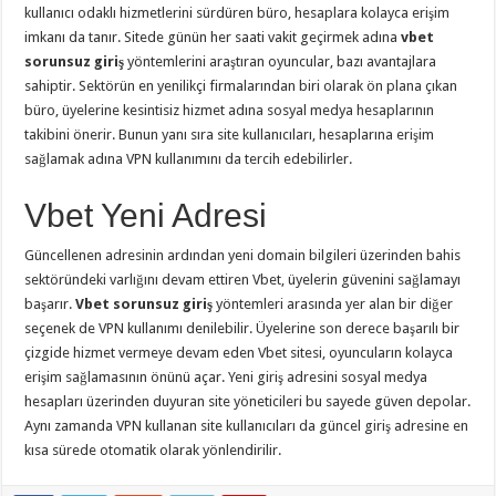
kullanıcı odaklı hizmetlerini sürdüren büro, hesaplara kolayca erişim
imkanı da tanır. Sitede günün her saati vakit geçirmek adına
vbet
sorunsuz giriş
yöntemlerini araştıran oyuncular, bazı avantajlara
sahiptir. Sektörün en yenilikçi firmalarından biri olarak ön plana çıkan
büro, üyelerine kesintisiz hizmet adına sosyal medya hesaplarının
takibini önerir. Bunun yanı sıra site kullanıcıları, hesaplarına erişim
sağlamak adına VPN kullanımını da tercih edebilirler.
Vbet Yeni Adresi
Güncellenen adresinin ardından yeni domain bilgileri üzerinden bahis
sektöründeki varlığını devam ettiren Vbet, üyelerin güvenini sağlamayı
başarır.
Vbet sorunsuz giriş
yöntemleri arasında yer alan bir diğer
seçenek de VPN kullanımı denilebilir. Üyelerine son derece başarılı bir
çizgide hizmet vermeye devam eden Vbet sitesi, oyuncuların kolayca
erişim sağlamasının önünü açar. Yeni giriş adresini sosyal medya
hesapları üzerinden duyuran site yöneticileri bu sayede güven depolar.
Aynı zamanda VPN kullanan site kullanıcıları da güncel giriş adresine en
kısa sürede otomatik olarak yönlendirilir.