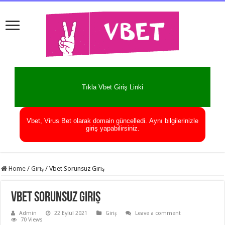
Tıkla Vbet Giriş Linki
Vbet, Virus Bet olarak domain güncelledi. Aynı bilgilerinizle
giriş yapabilirsiniz.
Home
/
Giriş
/
Vbet Sorunsuz Giriş
Vbet Sorunsuz Giriş
Admin
22 Eylül 2021
Giriş
Leave a comment
70 Views