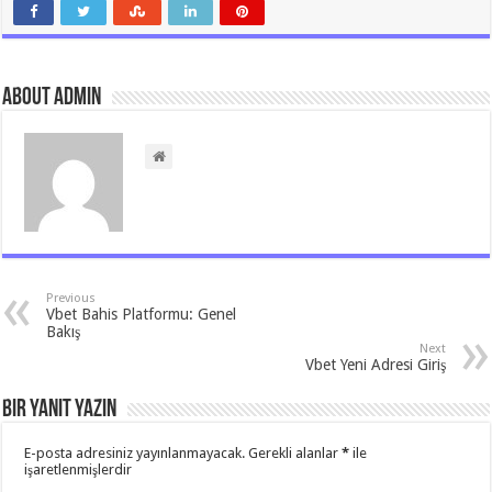
About Admin
Previous
Vbet Bahis Platformu: Genel
Bakış
Next
Vbet Yeni Adresi Giriş
Bir yanıt yazın
E-posta adresiniz yayınlanmayacak.
Gerekli alanlar
*
ile
işaretlenmişlerdir