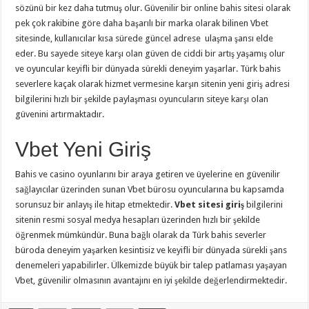
sözünü bir kez daha tutmuş olur. Güvenilir bir online bahis sitesi olarak
pek çok rakibine göre daha başarılı bir marka olarak bilinen Vbet
sitesinde, kullanıcılar kısa sürede güncel adrese ulaşma şansı elde
eder. Bu sayede siteye karşı olan güven de ciddi bir artış yaşamış olur
ve oyuncular keyifli bir dünyada sürekli deneyim yaşarlar. Türk bahis
severlere kaçak olarak hizmet vermesine karşın sitenin yeni giriş adresi
bilgilerini hızlı bir şekilde paylaşması oyuncuların siteye karşı olan
güvenini artırmaktadır.
Vbet Yeni Giriş
Bahis ve casino oyunlarını bir araya getiren ve üyelerine en güvenilir
sağlayıcılar üzerinden sunan Vbet bürosu oyuncularına bu kapsamda
sorunsuz bir anlayış ile hitap etmektedir.
Vbet sitesi giriş
bilgilerini
sitenin resmi sosyal medya hesapları üzerinden hızlı bir şekilde
öğrenmek mümkündür. Buna bağlı olarak da Türk bahis severler
büroda deneyim yaşarken kesintisiz ve keyifli bir dünyada sürekli şans
denemeleri yapabilirler. Ülkemizde büyük bir talep patlaması yaşayan
Vbet, güvenilir olmasının avantajını en iyi şekilde değerlendirmektedir.