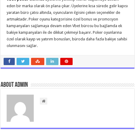
eden bir marka olarak ön plana çıkar. Üyelerine kısa sürede gelir kapısı
yaratan büro çatısı altında, oyuncuların ilgisini çeken seçenekler de
artmaktadır. Poker oyunu kategorisine özel bonus ve promosyon
kampanyaları sağlamaya devam eden Vbet bürosu bu bağlamda ek
bakiye kampanyaları ile de dikkat çekmeyi başarır. Poker oyunlarına
özel olarak kayıp ve yatırım bonusları, büroda daha fazla bakiye sahibi
olunmasını sağlar.
About Admin