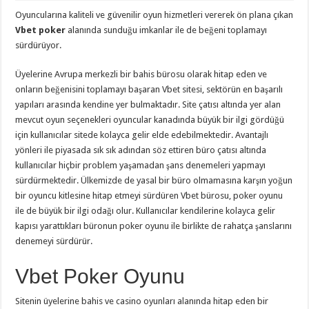
Oyuncularına kaliteli ve güvenilir oyun hizmetleri vererek ön plana çıkan
Vbet poker
alanında sunduğu imkanlar ile de beğeni toplamayı
sürdürüyor.
Üyelerine Avrupa merkezli bir bahis bürosu olarak hitap eden ve
onların beğenisini toplamayı başaran Vbet sitesi, sektörün en başarılı
yapıları arasında kendine yer bulmaktadır. Site çatısı altında yer alan
mevcut oyun seçenekleri oyuncular kanadında büyük bir ilgi gördüğü
için kullanıcılar sitede kolayca gelir elde edebilmektedir. Avantajlı
yönleri ile piyasada sık sık adından söz ettiren büro çatısı altında
kullanıcılar hiçbir problem yaşamadan şans denemeleri yapmayı
sürdürmektedir. Ülkemizde de yasal bir büro olmamasına karşın yoğun
bir oyuncu kitlesine hitap etmeyi sürdüren Vbet bürosu, poker oyunu
ile de büyük bir ilgi odağı olur. Kullanıcılar kendilerine kolayca gelir
kapısı yarattıkları büronun poker oyunu ile birlikte de rahatça şanslarını
denemeyi sürdürür.
Vbet Poker Oyunu
Sitenin üyelerine bahis ve casino oyunları alanında hitap eden bir