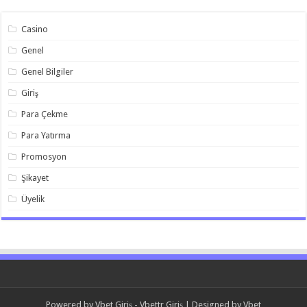
Casino
Genel
Genel Bilgiler
Giriş
Para Çekme
Para Yatırma
Promosyon
Şikayet
Üyelik
Powered by
Vbet Giriş - Vbettr Giriş
| Designed by
Vbet