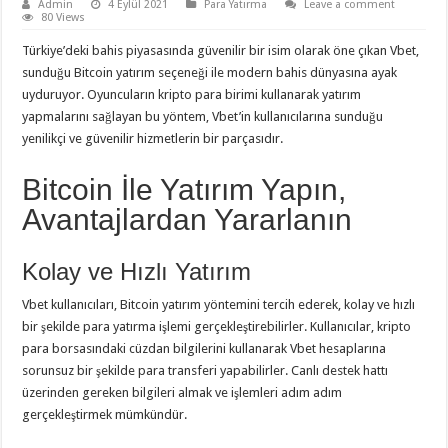
Admin
4 Eylül 2021
Para Yatırma
Leave a comment
80 Views
Türkiye’deki bahis piyasasında güvenilir bir isim olarak öne çıkan Vbet,
sunduğu Bitcoin yatırım seçeneği ile modern bahis dünyasına ayak
uyduruyor. Oyuncuların kripto para birimi kullanarak yatırım
yapmalarını sağlayan bu yöntem, Vbet’in kullanıcılarına sunduğu
yenilikçi ve güvenilir hizmetlerin bir parçasıdır.
Bitcoin İle Yatırım Yapın,
Avantajlardan Yararlanın
Kolay ve Hızlı Yatırım
Vbet kullanıcıları, Bitcoin yatırım yöntemini tercih ederek, kolay ve hızlı
bir şekilde para yatırma işlemi gerçekleştirebilirler. Kullanıcılar, kripto
para borsasındaki cüzdan bilgilerini kullanarak Vbet hesaplarına
sorunsuz bir şekilde para transferi yapabilirler. Canlı destek hattı
üzerinden gereken bilgileri almak ve işlemleri adım adım
gerçekleştirmek mümkündür.