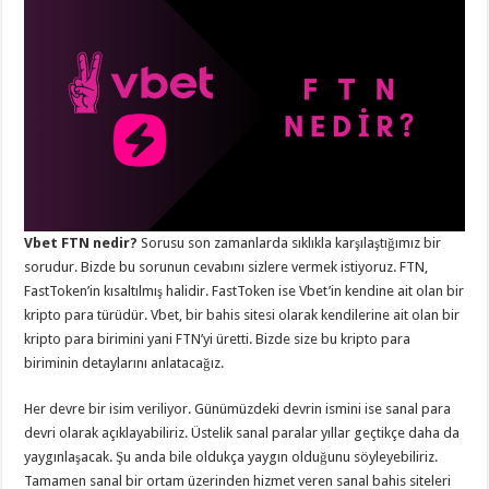
Vbet FTN nedir?
Sorusu son zamanlarda sıklıkla karşılaştığımız bir
sorudur. Bizde bu sorunun cevabını sizlere vermek istiyoruz. FTN,
FastToken’in kısaltılmış halidir. FastToken ise Vbet’in kendine ait olan bir
kripto para türüdür. Vbet, bir bahis sitesi olarak kendilerine ait olan bir
kripto para birimini yani FTN’yi üretti. Bizde size bu kripto para
biriminin detaylarını anlatacağız.
Her devre bir isim veriliyor. Günümüzdeki devrin ismini ise sanal para
devri olarak açıklayabiliriz. Üstelik sanal paralar yıllar geçtikçe daha da
yaygınlaşacak. Şu anda bile oldukça yaygın olduğunu söyleyebiliriz.
Tamamen sanal bir ortam üzerinden hizmet veren sanal bahis siteleri