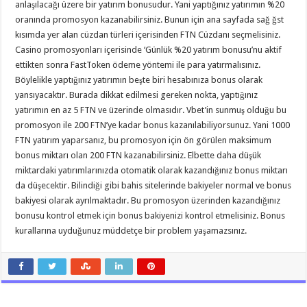
anlaşılacağı üzere bir yatırım bonusudur. Yani yaptığınız yatırımın %20
oranında promosyon kazanabilirsiniz. Bunun için ana sayfada sağ ğst
kısımda yer alan cüzdan türleri içerisinden FTN Cüzdanı seçmelisiniz.
Casino promosyonları içerisinde ‘Günlük %20 yatırım bonusu’nu aktif
ettikten sonra FastToken ödeme yöntemi ile para yatırmalısınız.
Böylelikle yaptığınız yatırımın beşte biri hesabınıza bonus olarak
yansıyacaktır. Burada dikkat edilmesi gereken nokta, yaptığınız
yatırımın en az 5 FTN ve üzerinde olmasıdır. Vbet’in sunmuş olduğu bu
promosyon ile 200 FTN’ye kadar bonus kazanılabiliyorsunuz. Yani 1000
FTN yatırım yaparsanız, bu promosyon için ön görülen maksimum
bonus miktarı olan 200 FTN kazanabilirsiniz. Elbette daha düşük
miktardaki yatırımlarınızda otomatik olarak kazandığınız bonus miktarı
da düşecektir. Bilindiği gibi bahis sitelerinde bakiyeler normal ve bonus
bakiyesi olarak ayrılmaktadır. Bu promosyon üzerinden kazandığınız
bonusu kontrol etmek için bonus bakiyenizi kontrol etmelisiniz. Bonus
kurallarına uyduğunuz müddetçe bir problem yaşamazsınız.