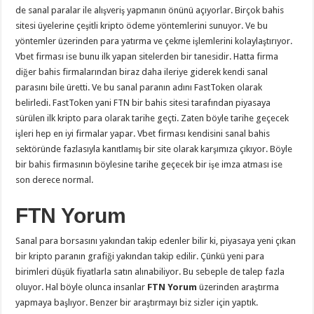
de sanal paralar ile alışveriş yapmanın önünü açıyorlar. Birçok bahis
sitesi üyelerine çeşitli kripto ödeme yöntemlerini sunuyor. Ve bu
yöntemler üzerinden para yatırma ve çekme işlemlerini kolaylaştırıyor.
Vbet firması ise bunu ilk yapan sitelerden bir tanesidir. Hatta firma
diğer bahis firmalarından biraz daha ileriye giderek kendi sanal
parasını bile üretti. Ve bu sanal paranın adını FastToken olarak
belirledi. FastToken yani FTN bir bahis sitesi tarafından piyasaya
sürülen ilk kripto para olarak tarihe geçti. Zaten böyle tarihe geçecek
işleri hep en iyi firmalar yapar. Vbet firması kendisini sanal bahis
sektöründe fazlasıyla kanıtlamış bir site olarak karşımıza çıkıyor. Böyle
bir bahis firmasının böylesine tarihe geçecek bir işe imza atması ise
son derece normal.
FTN Yorum
Sanal para borsasını yakından takip edenler bilir ki, piyasaya yeni çıkan
bir kripto paranın grafiği yakından takip edilir. Çünkü yeni para
birimleri düşük fiyatlarla satın alınabiliyor. Bu sebeple de talep fazla
oluyor. Hal böyle olunca insanlar
FTN Yorum
üzerinden araştırma
yapmaya başlıyor. Benzer bir araştırmayı biz sizler için yaptık.