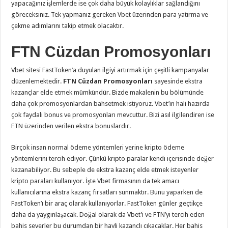
yapacağınız işlemlerde ise çok daha büyük kolaylıklar sağlandığını
göreceksiniz. Tek yapmanız gereken Vbet üzerinden para yatırma ve
çekme adımlarını takip etmek olacaktır.
FTN Cüzdan Promosyonları
Vbet sitesi FastToken’a duyulan ilgiyi artırmak için çeşitli kampanyalar
düzenlemektedir.
FTN Cüzdan Promosyonları
sayesinde ekstra
kazançlar elde etmek mümkündür. Bizde makalenin bu bölümünde
daha çok promosyonlardan bahsetmek istiyoruz. Vbet’in hali hazırda
çok faydalı bonus ve promosyonları mevcuttur. Bizi asıl ilgilendiren ise
FTN üzerinden verilen ekstra bonuslardır.
Birçok insan normal ödeme yöntemleri yerine kripto ödeme
yöntemlerini tercih ediyor. Çünkü kripto paralar kendi içerisinde değer
kazanabiliyor. Bu sebeple de ekstra kazanç elde etmek isteyenler
kripto paraları kullanıyor. İşte Vbet firmasının da tek amacı
kullanıcılarına ekstra kazanç fırsatları sunmaktır. Bunu yaparken de
FastToken’ı bir araç olarak kullanıyorlar. FastToken günler geçtikçe
daha da yaygınlaşacak. Doğal olarak da Vbet’i ve FTN’yi tercih eden
bahis severler bu durumdan bir hayli kazançlı çıkacaklar. Her bahis