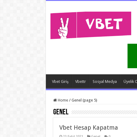
Vbet Giriş
Vbettr
Sosyal Medya
Üyelik 
Home
/
Genel (page 5)
Genel
Vbet Hesap Kapatma
23 Eylül 2021
Genel
0