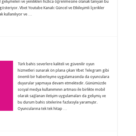
el gelişmeleri ve yenilikleri hızlıca öğrenmesine olanak tanıyan bu
nı gösteriyor. Vbet Youtube Kanalı: Güncel ve Etkileşimli İçerikler
ak kullanılıyor ve …
Türk bahis severlere kaliteli ve güvenilir oyun
hizmetleri sunarak ön plana çıkan Vbet Telegram gibi
önemli bir haberleşme uygulamasında da oyunculara
duyurular yapmaya devam etmektedir. Günümüzde
sosyal medya kullanımının artması ile birlikte mobil
olarak sağlanan iletişim uygulamaları da gelişmiş ve
bu durum bahis sitelerine fazlasıyla yaramıştır.
Oyuncularına tek tek hitap …