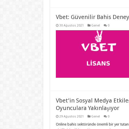
Vbet: Güvenilir Bahis Dene
30 Ağustos 2021
Genel
0
Vbet’in Sosyal Medya Etkil
Oyunculara Yakınlaşıyor
29 Ağustos 2021
Genel
0
Online bahis sektöründe önemli bir yer tutan