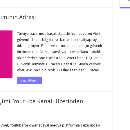
yiminin Adresi
Türkiye pazarında kaçak statüde hizmet veren Vbet,
güvenilir lisans bilgileri ve kaliteli bahis altyapısıyla
dikkat çekiyor. Bahis ve casino tutkunları için güvenli
bir liman olan Vbet, lisanslı yapısı ve kullanıcı odaklı
hizmetleriyle öne çıkmaktadır. Vbet Lisans Bilgileri:
Güvenin Teminatı Curacao Lisansı ile Güven Veriyor
Vbet, Avrupa’nın birçok ülkesinde tanınan Curacao …
Read More »
eşimi: Youtube Kanalı Üzerinden
 Vbet, Youtube ve diğer sosyal medya platformları üzerindeki