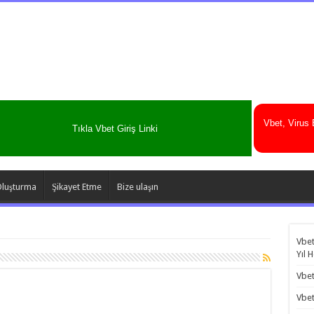
Vbet, Virus 
Tıkla Vbet Giriş Linki
Oluşturma
Şikayet Etme
Bize ulaşın
Vbet
Yıl 
Vbet
Vbet