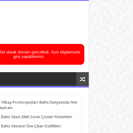
Bet olarak domain güncelledi. Aynı bilgilerinizle
giriş yapabilirsiniz.
 Yılbaşı Promosyonları: Bahis Dünyasında Yeni
Heyecanı
 Bahis Sitesi: Etkili Sorun Çözüm Yöntemleri
 Bahis Sitesinin Öne Çıkan Özellikleri