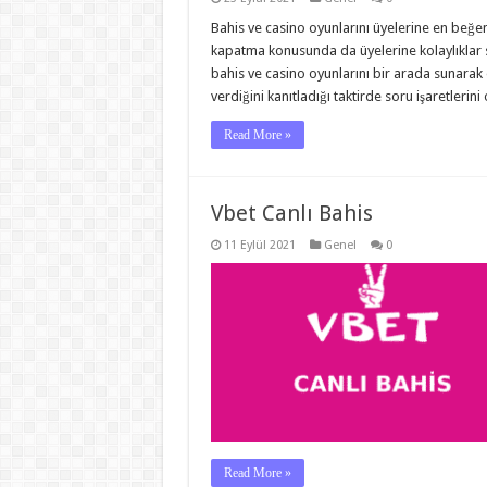
Bahis ve casino oyunlarını üyelerine en beğen
kapatma konusunda da üyelerine kolaylıklar
bahis ve casino oyunlarını bir arada sunarak 
verdiğini kanıtladığı taktirde soru işaretlerin
Read More »
Vbet Canlı Bahis
11 Eylül 2021
Genel
0
Read More »