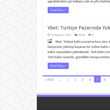
yapabilmeleri için kullanıcı adı ve şifre belir
Read More »
Vbet: Türkiye Pazarında Yük
16 Ağustos 2021
Genel
0
Vbet, Türkiye bahis pazarına kısa süre 
bünyesine çekmeyi başaran bir online bahis sit
bahis seçenekleri yatmaktadır. Türk Bahis Sev
Türk bahis severler, genellikle Avrupa merke
Read More »
5
« First
...
«
2
3
4
6